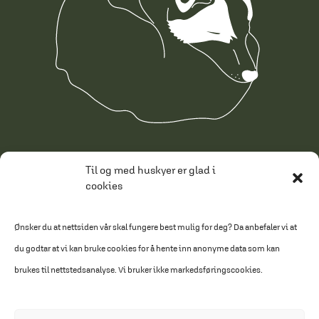
Conditions of sale
Til og med huskyer er glad i
cookies
Privacy Policy
Cookie Policy
Ønsker du at nettsiden vår skal fungere best mulig for deg? Da anbefaler vi at
du godtar at vi kan bruke cookies for å hente inn anonyme data som kan
Made by HAUS
brukes til nettstedsanalyse. Vi bruker ikke markedsføringscookies.
Text: Gull & Gråstien