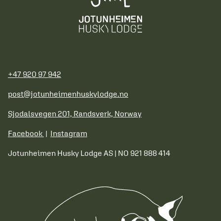
+47 920 97 942
post@jotunheimenhuskylodge.no
Sjodalsvegen 201, Randsverk, Norway
Facebook
|
Instagram
Jotunheimen Husky Lodge AS | NO 921 888 414